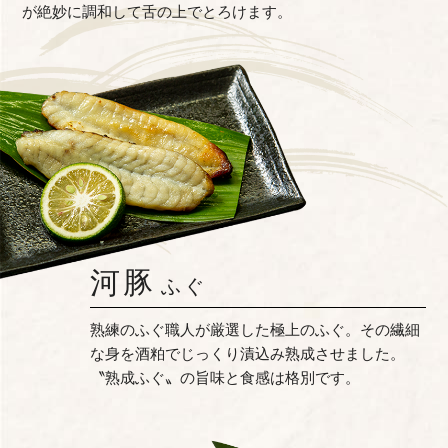
が絶妙に調和して舌の上でとろけます。
河豚
ふぐ
熟練のふぐ職人が厳選した極上のふぐ。その繊細
な身を酒粕でじっくり漬込み熟成させました。
〝熟成ふぐ〟の旨味と食感は格別です。