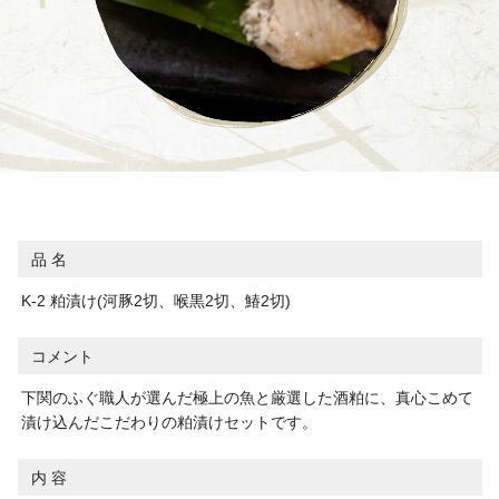
品 名
K-2 粕漬け(河豚2切、喉黒2切、鰆2切)
コメント
下関のふぐ職人が選んだ極上の魚と厳選した酒粕に、真心こめて
漬け込んだこだわりの粕漬けセットです。
内 容