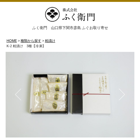
ふく衛門 山口県下関市彦島 ふぐお取り寄せ
HOME
種類から探す
粕漬け
K-2 粕漬け 3種【冷凍】