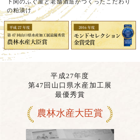
下関のふぐ屋と
老舗酒造がつくった
こだわり
の粕漬け
平成27年度
第47回山口県水産加工展
最優秀賞
農林水産大臣賞