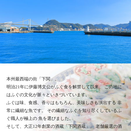
本州最西端の街「下関」。
明治21年に伊藤博文公がふぐ食を解禁して以来、
この地に
はふぐの文化が脈々といきづいています。
ふぐは味、食感、香りはもちろん、美味しさも演出する
非
常に繊細な魚です。
その繊細なふぐを知り尽くしているふ
ぐ職人が極上の
魚を選びました。
そして、大正12年創業の酒蔵「下関酒蔵」。
老舗厳選の酒