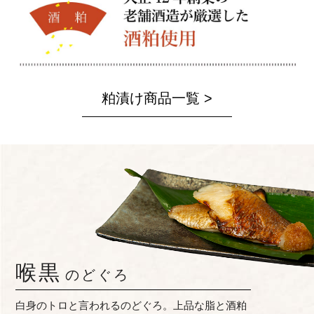
粕漬け商品一覧 >
喉黒
のどぐろ
白身のトロと言われるのどぐろ。上品な脂と酒粕