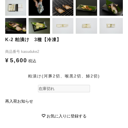
K-2 粕漬け 3種【冷凍】
商品番号
kasuduke2
¥
5,600
税込
粕漬け(河豚2切、喉黒2切、鰆2切)
再入荷お知らせ
お気に入りに登録する