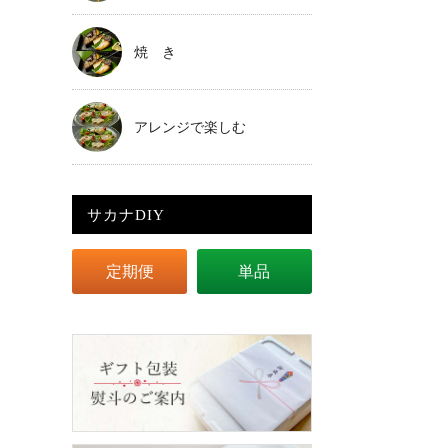
焼 き
アレンジで楽しむ
サカナDIY
定期便
単品