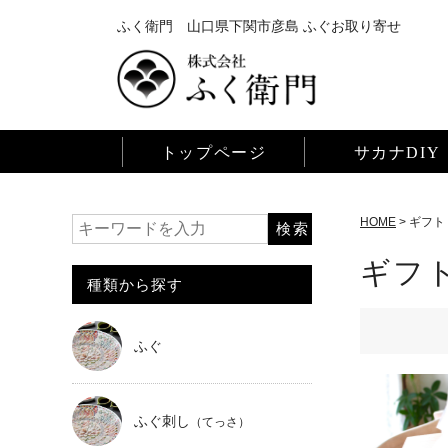
ふく衛門 山口県下関市彦島 ふぐお取り寄せ
トップページ
サカナDIY
HOME
ギフト
ギフ
種類から探す
ふぐ
ふぐ刺し
（てっさ）