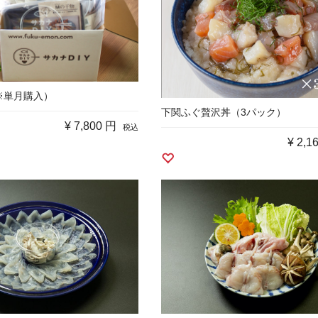
※単月購入）
下関ふぐ贅沢丼（3パック）
¥
7,800 円
税込
¥
2,1