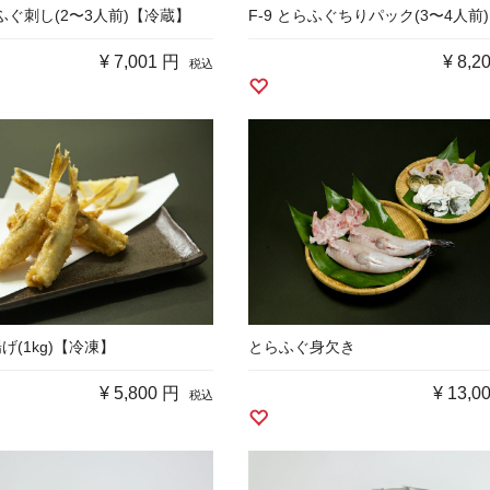
らふぐ刺し(2〜3人前)【冷蔵】
F-9 とらふぐちりパック(3〜4人前
¥
7,001 円
¥
8,2
税込
揚げ(1kg)【冷凍】
とらふぐ身欠き
¥
5,800 円
¥
13,0
税込