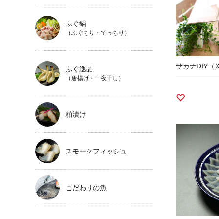
ふぐ鍋
（ふぐちり・てっちり）
サカナDIY（
ふぐ逸品
（唐揚げ・一夜干し）
粕漬け
スモークフィッシュ
こだわりの魚