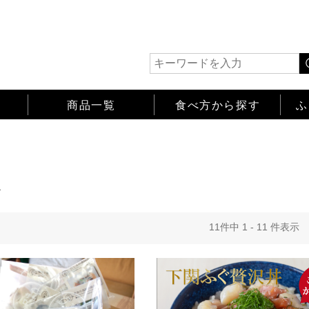
商品一覧
食べ方から探す
ふ
ト
11
件中
1
-
11
件表示