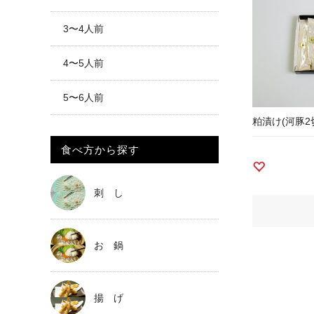
3〜4人前
4〜5人前
5〜6人前
粕漬け(河豚2
食べ方から探す
刺 し
お 鍋
揚 げ