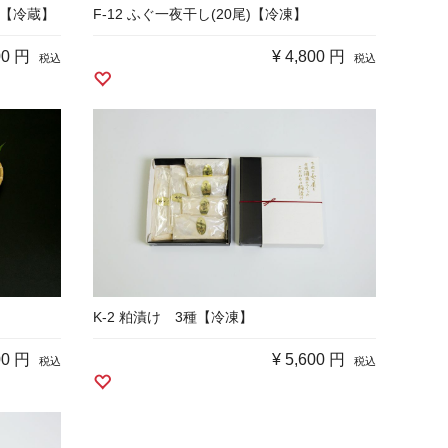
)【冷蔵】
F-12 ふぐ一夜干し(20尾)【冷凍】
00 円
¥
4,800 円
税込
税込
K-2 粕漬け 3種【冷凍】
00 円
¥
5,600 円
税込
税込