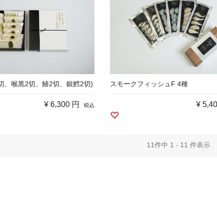
切、喉黒2切、鰆2切、銀鱈2切)
スモークフィッシュF 4種
¥
6,300 円
¥
5,4
税込
11
件中
1
-
11
件表示